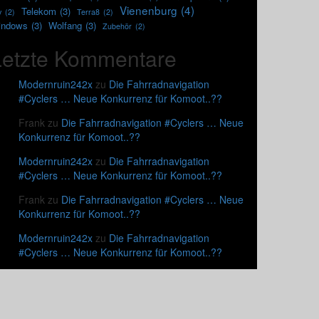
Vienenburg
(4)
Telekom
(3)
v
(2)
Terra8
(2)
indows
(3)
Wolfang
(3)
Zubehör
(2)
Letzte Kommentare
Modernruin242x
zu
Die Fahrradnavigation
#Cyclers … Neue Konkurrenz für Komoot..??
Frank
zu
Die Fahrradnavigation #Cyclers … Neue
Konkurrenz für Komoot..??
Modernruin242x
zu
Die Fahrradnavigation
#Cyclers … Neue Konkurrenz für Komoot..??
Frank
zu
Die Fahrradnavigation #Cyclers … Neue
Konkurrenz für Komoot..??
Modernruin242x
zu
Die Fahrradnavigation
#Cyclers … Neue Konkurrenz für Komoot..??