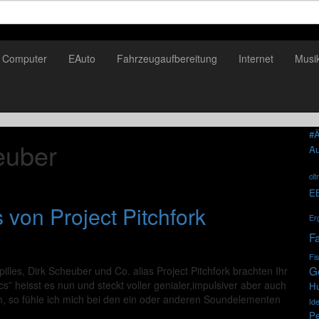
Computer
EAuto
Fahrzeugaufbereitung
Internet
Musi
#Ä
euber
Au
cit
E
von Project Pitchfork
Er
F
Fi
G
lles, Dirk Scheuber und Co. alias Project Pitchfork brachten Ihr
 heisst es nun und steckt voller genialer,impulsiver aber auch
H
um, so fühle ich mich bei den ein oder anderen Soundelementen
Id
Pe