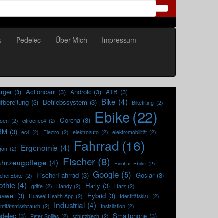
k
Pedelec
Über Mich
Impressum
rger
(3)
Actioncam
(3)
Android
(3)
ATB
(3)
Bike
(4)
fbereitung
(3)
Betriebssystem
(3)
Bikefitting
(2)
Ebike
(22)
Corona
(3)
roen
(2)
citroenec4
(2)
BM
(3)
ec4
(2)
Electro
(2)
elektroauto
(2)
elektromobilität
(2)
Fahrrad
(16)
Ergonomie
(4)
gon
(2)
Fischer
(8)
ahrzeugpflege
(4)
Fischer-Ebike
(2)
Google
(5)
FischerFahrrad
(3)
Goslar
(3)
scherEbike
(2)
othic
(4)
Harly
(3)
griffe
(2)
Handy
(2)
Harz
(2)
uawei
(3)
Hybrid
(3)
Huawei Health App
(2)
Identitätsklau
(2)
Industrial
(4)
entitätsmissbrauch
(2)
Installation
(2)
delec
(3)
Smartphone
(3)
Peter Spilles
(2)
schutzblech
(2)