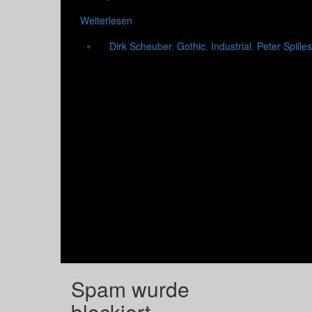
Weiterlesen
Dirk Scheuber
,
Gothic
,
Industrial
,
Peter Spilles
Spam wurde
blockiert