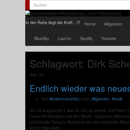
Search
for:
In der Ruhe liegt die Kraft…!!!
Home
Allgemein
BlueSky
Last.fm
Spotify
Youtube
Schlagwort:
Dirk Sch
Sep.
04
Endlich wieder was neues 
Von
Modernruin242x
unter
Allgemein
,
Musik
Am 12.August 2011 war es nun so soweit, und Peter Spi
neues Studioalbum auf den Markt. “Quantum Mechanics”
gefühlvoller Song´s. Betrachte ich das komplette Alb
schon irgendwie …