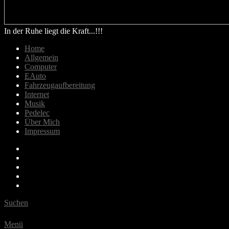
In der Ruhe liegt die Kraft...!!!
Home
Allgemein
Computer
EAuto
Fahrzeugaufbereitung
Internet
Musik
Pedelec
Über Mich
Impressum
Email
Bluesky
Last.fm
Spotify
Youtube
Suchen
Menü