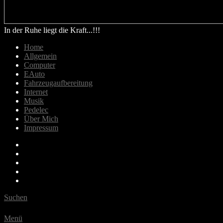
In der Ruhe liegt die Kraft...!!!
Home
Allgemein
Computer
EAuto
Fahrzeugaufbereitung
Internet
Musik
Pedelec
Über Mich
Impressum
Email
Bluesky
Last.fm
Spotify
Youtube
Suchen
Menü