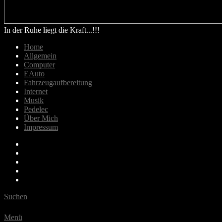
In der Ruhe liegt die Kraft...!!!
Home
Allgemein
Computer
EAuto
Fahrzeugaufbereitung
Internet
Musik
Pedelec
Über Mich
Impressum
Email
Bluesky
Last.fm
Spotify
Youtube
Suchen
Menü