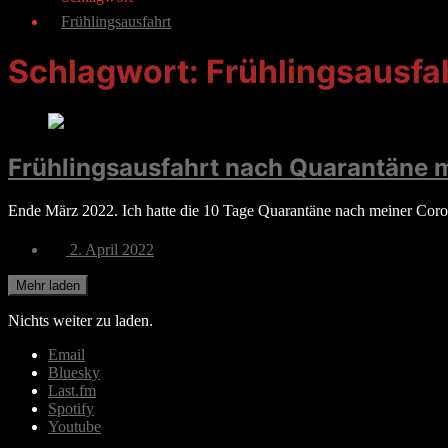
Frühlingsausfahrt
Schlagwort:
Frühlingsausfa
Frühlingsausfahrt nach Quarantäne m
Ende März 2022. Ich hatte die 10 Tage Quarantäne nach meiner Coron
Veröffentlichungsdatum
2. April 2022
Mehr laden
Nichts weiter zu laden.
Email
Bluesky
Last.fm
Spotify
Youtube