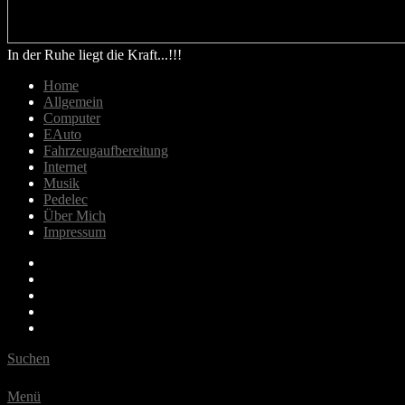
In der Ruhe liegt die Kraft...!!!
Home
Allgemein
Computer
EAuto
Fahrzeugaufbereitung
Internet
Musik
Pedelec
Über Mich
Impressum
Email
Bluesky
Last.fm
Spotify
Youtube
Suchen
Menü