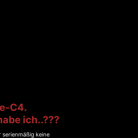
 e-C4.
habe ich..???
er serienmäßig keine