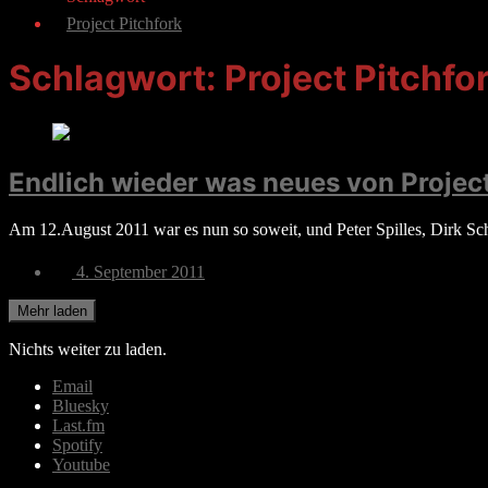
Project Pitchfork
Schlagwort:
Project Pitchfo
Endlich wieder was neues von Project
Am 12.August 2011 war es nun so soweit, und Peter Spilles, Dirk Sc
Veröffentlichungsdatum
4. September 2011
Mehr laden
Nichts weiter zu laden.
Email
Bluesky
Last.fm
Spotify
Youtube