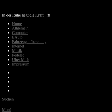
In der Ruhe liegt die Kraft...!!!
Home
Allgemein
Computer
EAuto
Fahrzeugaufbereitung
Internet
Musik
Pedelec
Über Mich
Impressum
Email
Bluesky
Last.fm
Spotify
Youtube
Suchen
Menü