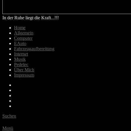
In der Ruhe liegt die Kraft...!!!
Home
Allgemein
Computer
EAuto
Fahrzeugaufbereitung
Internet
Musik
Pedelec
Über Mich
Impressum
Email
Bluesky
Last.fm
Spotify
Youtube
Suchen
Menü