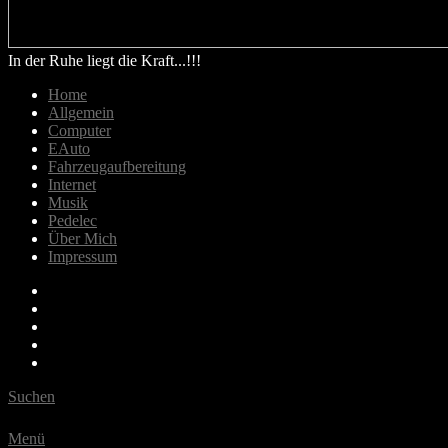
In der Ruhe liegt die Kraft...!!!
Home
Allgemein
Computer
EAuto
Fahrzeugaufbereitung
Internet
Musik
Pedelec
Über Mich
Impressum
Email
Bluesky
Last.fm
Spotify
Youtube
Suchen
Menü