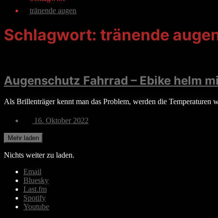
tränende augen
Schlagwort:
tränende auge
Augenschutz Fahrrad – Ebike helm mit
Als Brillenträger kennt man das Problem, werden die Temperaturen 
Veröffentlichungsdatum
16. Oktober 2022
Mehr laden
Nichts weiter zu laden.
Email
Bluesky
Last.fm
Spotify
Youtube