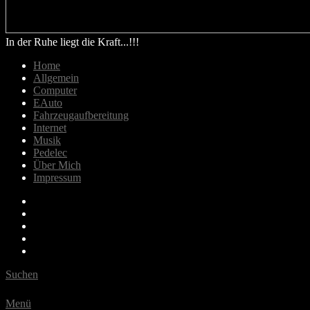
In der Ruhe liegt die Kraft...!!!
Home
Allgemein
Computer
EAuto
Fahrzeugaufbereitung
Internet
Musik
Pedelec
Über Mich
Impressum
Email
Bluesky
Last.fm
Spotify
Youtube
Suchen
Menü