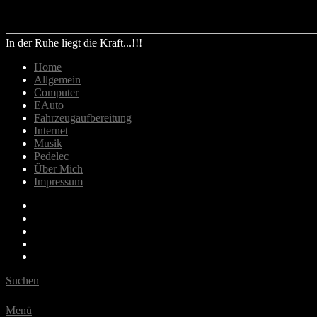
In der Ruhe liegt die Kraft...!!!
Home
Allgemein
Computer
EAuto
Fahrzeugaufbereitung
Internet
Musik
Pedelec
Über Mich
Impressum
Email
Bluesky
Last.fm
Spotify
Youtube
Suchen
Menü