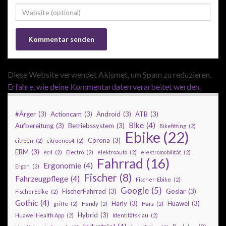
Diese Website verwendet Akismet, um Spam zu reduzieren.
Erfahre, wie deine Kommentardaten verarbeitet werden.
#Ärger
(3)
Actioncam
(3)
Android
(3)
ATB
(3)
Bike
(4)
Aufbereitung
(3)
Betriebssystem
(3)
Bikefitting
(2)
Ebike
(22)
Corona
(3)
citroen
(2)
citroenec4
(2)
EBM
(3)
ec4
(2)
Electro
(2)
elektroauto
(2)
elektromobilität
(2)
Fahrrad
(16)
Ergonomie
(4)
Ergon
(2)
Fischer
(8)
Fahrzeugpflege
(4)
Fischer-Ebike
(2)
Google
(5)
FischerFahrrad
(3)
Goslar
(3)
FischerEbike
(2)
Gothic
(4)
Harly
(3)
Huawei
(3)
griffe
(2)
Handy
(2)
Harz
(2)
Hybrid
(3)
Huawei Health App
(2)
Identitätsklau
(2)