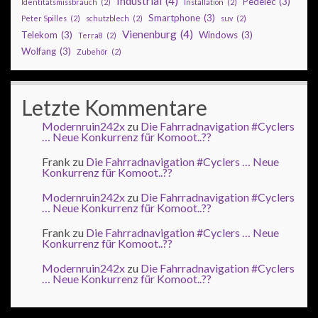
Industrial
(4)
Pedelec
(3)
Identitätsmissbrauch
(2)
Installation
(2)
Smartphone
(3)
Peter Spilles
(2)
schutzblech
(2)
suv
(2)
Vienenburg
(4)
Telekom
(3)
Windows
(3)
Terra8
(2)
Wolfang
(3)
Zubehör
(2)
Letzte Kommentare
Modernruin242x
zu
Die Fahrradnavigation #Cyclers
… Neue Konkurrenz für Komoot..??
Frank
zu
Die Fahrradnavigation #Cyclers … Neue
Konkurrenz für Komoot..??
Modernruin242x
zu
Die Fahrradnavigation #Cyclers
… Neue Konkurrenz für Komoot..??
Frank
zu
Die Fahrradnavigation #Cyclers … Neue
Konkurrenz für Komoot..??
Modernruin242x
zu
Die Fahrradnavigation #Cyclers
… Neue Konkurrenz für Komoot..??