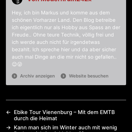
Hey, ich bin Markus und komme aus dem
schönen Vorharzer Land. Den Blog betreibe
ich eigentlich nur als Hobby aus Spass an der
Freude.. Ohne teure Technik, völlig frei und
ich werde auch nicht für irgendetwas
bezahlt. Ich spreche hier und da aber sicher
auch mal Dinge an die mir nicht so gefallen..
😉😜
Archiv anzeigen
Website besuchen
←
Ebike Tour Vienenburg – Mit dem EMTB
durch die Heimat
→
Kann man sich im Winter auch mit wenig