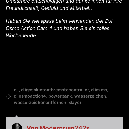
Umstände entschuldigen und danke Ihnen für Ihre
Freundlichkeit, Geduld und Mitarbeit.
Haben Sie viel spass beim verwenden der DJI
Osmo Action Cam 4 und haben Sie ein tolles
Wochenende.
dji
,
djigpsbluetoothremotecontroller
,
djimimo
,
djiosmoaction4
,
powerbank
,
wasserzeichen
,
wasserzeichenentfernen
,
xlayer
Von
Modernruin242x