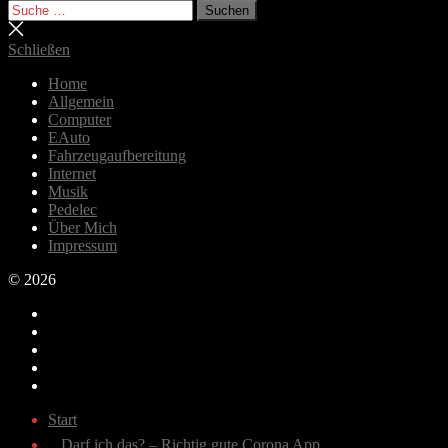
Suchen
Suchen
nach:
Suche
schließen
Schließen
Home
Allgemein
Computer
EAuto
Fahrzeugaufbereitung
Internet
Musik
Pedelec
Über Mich
Impressum
© 2026
Email
Bluesky
Last.fm
Spotify
Youtube
Start
Darf ich das? – Richtig gute Corona App