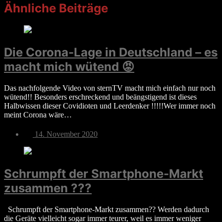
Ähnliche Beiträge
Die Corona-Lage in Deutschland – es
macht mich wütend 😡
Das nachfolgende Video von sternTV macht mich einfach nur noch
wütend!! Besonders erschreckend und beängstigend ist dieses
Halbwissen dieser Covidioten und Leerdenker !!!!!Wer immer noch
meint Corona wäre…
Veröffentlichungsdatum
14. November 2020
Schrumpft der Smartphone-Markt
zusammen ???
Schrumpft der Smartphone-Markt zusammen?? Werden dadurch
die Geräte vielleicht sogar immer teurer, weil es immer weniger