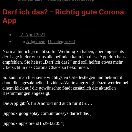
Darf ich das? – Richtig gute Corona
App
Veröffentlichungsdatum
2. April 2021
Beitragskategorien
In
Allgemein
,
Uncategorized
Normal bin ich ja nicht so für Werbung zu haben, aber angesichts
der Lage in der wir uns alle befinden kann ich diese App durchaus
empfehlen. Sie heisst „Darf ich das?“ und soll helfen etwas mehr
Übersicht in das Corona Chaos zu bekommen.
So kann man hier seine wichtigsten Orte festlegen und bekommt
dann die tagesaktuellen Inzidenz-Werte angezeigt. Dazu werden bei
einem klick auf die gewünschte Stadt zusätzlich die aktuellen
Bestimmungen angezeigt.
Die App gibt´s für Android und auch für iOS….
[appbox googleplay com.intradesys.darfichdas ]
[appbox appstore id1529322054]