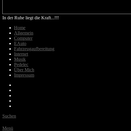
In der Ruhe liegt die Kraft...!!!
Home
Allgemein
Computer
EAuto
Fahrzeugaufbereitung
Internet
Musik
Pedelec
Über Mich
Impressum
Email
Bluesky
Last.fm
Spotify
Youtube
Suchen
Menü