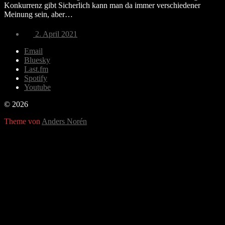
Konkurrenz gibt Sicherlich kann man da immer verschiedener
Meinung sein, aber…
Veröffentlichungsdatum
2. April 2021
Email
Bluesky
Last.fm
Spotify
Youtube
© 2026
Theme von
Anders Norén