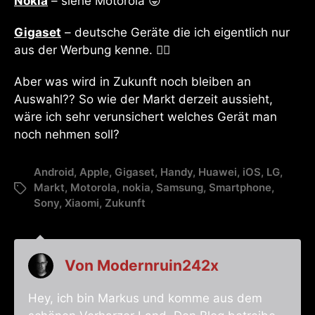
Nokia
– siehe Motorola 😜
Gigaset
– deutsche Geräte die ich eigentlich nur
aus der Werbung kenne. 🤷‍♂️
Aber was wird in Zukunft noch bleiben an
Auswahl?? So wie der Markt derzeit aussieht,
wäre ich sehr verunsichert welches Gerät man
noch nehmen soll?
Android
,
Apple
,
Gigaset
,
Handy
,
Huawei
,
iOS
,
LG
,
Markt
,
Motorola
,
nokia
,
Samsung
,
Smartphone
,
Sony
,
Xiaomi
,
Zukunft
Von
Modernruin242x
Hey, ich bin Markus und komme aus dem