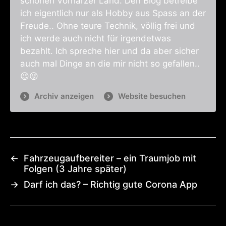
schönen Vorharzer Land. Den Blog betreibe
ich eigentlich nur als Hobby aus Spass an der
Freude.. Ohne teure Technik, völlig frei und
ich werde auch nicht für irgendetwas
bezahlt. Ich spreche hier und da aber sicher
auch mal Dinge an die mir nicht so gefallen..
😉😜
Archiv anzeigen
Website besuchen
←
Fahrzeugaufbereiter – ein Traumjob mit
Folgen (3 Jahre später)
→
Darf ich das? – Richtig gute Corona App